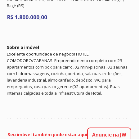
Bagé (RS)
R$ 1.800.000,00
Sobre o imóvel
Excelente oportunidade de negócio! HOTEL
seu
COMODORO/CABANAS.
Empreendimento completo com 23
apartamentos com box para carro, 02 mini-piscinas, 02 saunas
com hidromassagens, cozinha, portaria, sala para refeições,
COMPRAR
ALUGAR
INSTITUCIONAL
lavanderia industrial, almoxarifado, depósito, WC para
Nossa História
empregados, casa para o gerente(02 apartamentos). Ruas
Trabalhe Grupo JW
internas calçadas e toda a infraestrutura de Hotel.
PARA VOCÊ
Imóveis p/ Alugar
Imóveis p/ Comprar
Empreendimentos
Anuncie Seu Imóvel
Atendimento On-line
Anuncie na JW
Seu imóvel também pode estar aqui