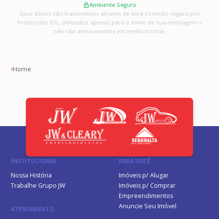
Ambiente Seguro
Seus dados são transmitidos através de uma conexão segura por
Protocolos SSL, utilizados apenas para o envio de sua mensagem e
não são armazenados em nenhum local.
Home
INSTITUCIONAL
PARA VOCÊ
Nossa História
Imóveis p/ Alugar
Trabalhe Grupo JW
Imóveis p/ Comprar
Empreendimentos
Anuncie Seu Imóvel
ATENDIMENTO