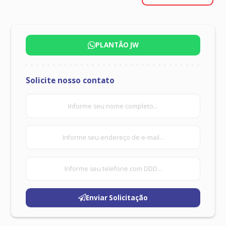
SERVIÇOS
Nenhum canal de atendimento disponível no
Avaliação de Imóveis
momento. Você pode
clicar aqui
e utilizar
PAR - Arrendamento Residencial
nosso formulário de contato.
Administração Imobiliária
PLANTÃO JW
Departamento Jurídico
Proprietário Seguro
Todos os serviços
Solicite nosso contato
SUPORTE
Perguntas Frequentes
Contato
JW NAS REDES SOCIAIS
BUSCAR
Enviar Solicitação