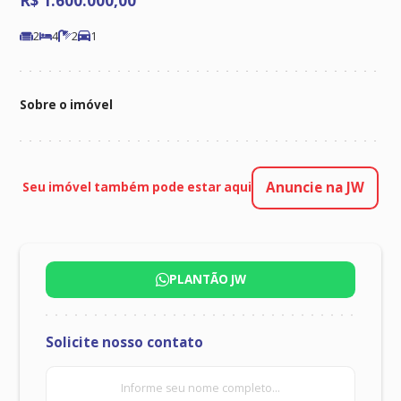
R$ 1.600.000,00
2
4
2
1
Sobre o imóvel
Anuncie na JW
Seu imóvel também pode estar aqui
PLANTÃO JW
seu
Solicite nosso contato
COMPRAR
ALUGAR
INSTITUCIONAL