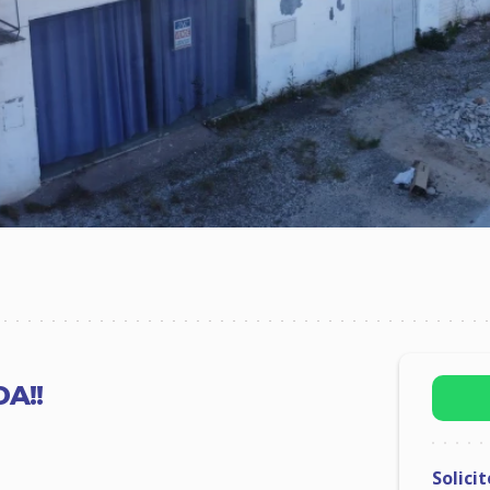
A!!
Solici