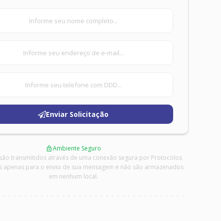
u
PARA VOCÊ
Imóveis p/ Alugar
Imóveis p/ Comprar
Enviar Solicitação
Empreendimentos
Anuncie Seu Imóvel
Ambiente Seguro
SUPORTE
são transmitidos através de uma conexão segura por Protocolos
Perguntas Frequentes
dos apenas para o envio de sua mensagem e não são armazenados
Contato
em nenhum local.