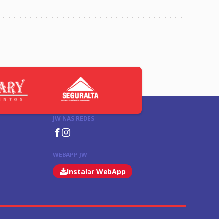
JW NAS REDES
WEBAPP JW
Instalar WebApp